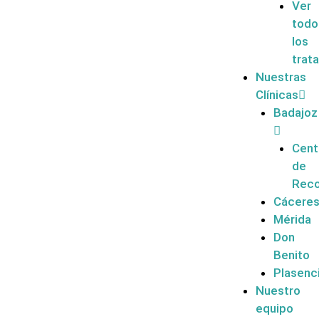
Ver
todo
los
trat
Nuestras
Clínicas
Badajoz
Cent
de
Reco
Cácere
Mérida
Don
Benito
Plasenc
Nuestro
equipo