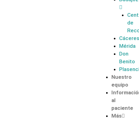
Cent
de
Reco
Cácere
Mérida
Don
Benito
Plasenc
Nuestro
equipo
Informació
al
paciente
Más