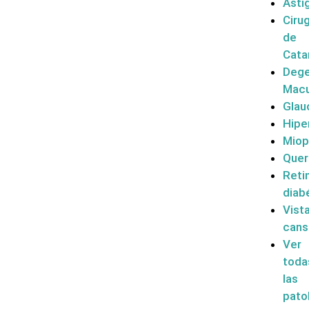
Asti
Cirug
de
Cata
Dege
Macu
Gla
Hipe
Miop
Quer
Reti
diab
Vist
cans
Ver
toda
las
pato