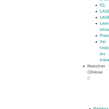
ICL
LAS
LASI
Lent
intra
Pres
Ver
todo
los
trat
Nuestras
Clínicas
Badajoz