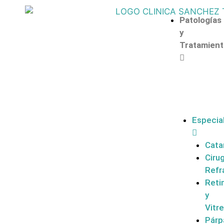
Patologías
y
Tratamient
Especia
Cata
Cirug
Refr
Reti
y
Vitr
Párp