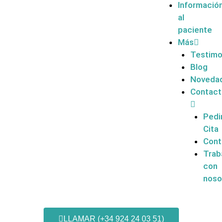
Informació
al
paciente
Más
Testimo
Blog
Noveda
Contac
Pedi
Cita
Cont
Trab
con
noso
LLAMAR (+34 924 24 03 51)