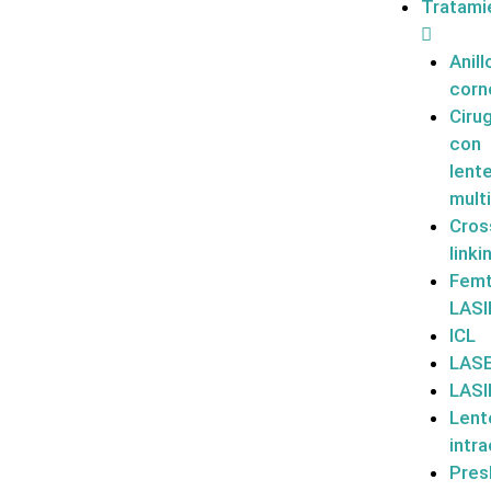
Tratami
Anill
corn
Cirug
con
lent
mult
Cros
linki
Femt
LASI
ICL
LAS
LASI
Lent
intra
Pres