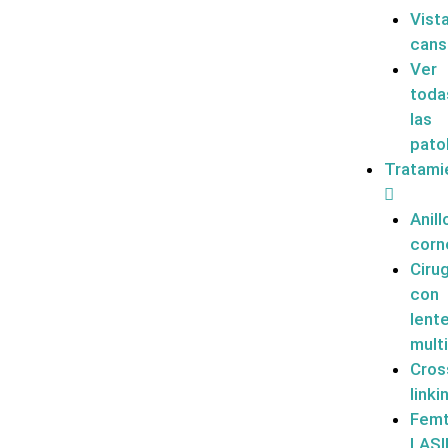
Vist
cans
Ver
toda
las
pato
Tratami
Anill
corn
Cirug
con
lent
mult
Cros
linki
Femt
LASI