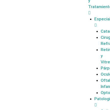
y
Tratamient
Especia
Cata
Cirug
Refr
Reti
y
Vitr
Párp
Ocul
Ofta
Infan
Opto
Patolog