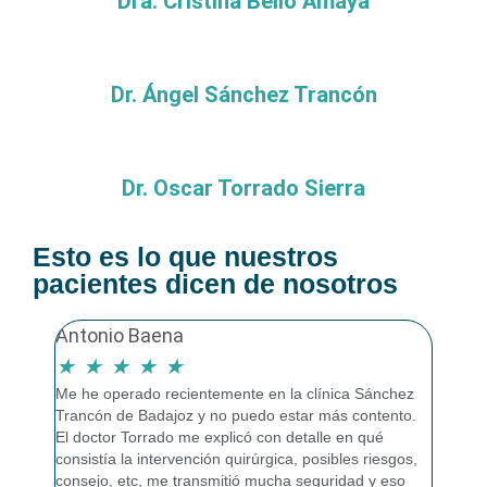
Dra. Cristina Bello Amaya
Dr. Ángel Sánchez Trancón
Dr. Oscar Torrado Sierra
Esto es lo que nuestros
pacientes dicen de nosotros
Antonio Baena
Blanc
★
★
★
★
★
★
★
Me he operado recientemente en la clínica Sánchez
Dr. Paj
Trancón de Badajoz y no puedo estar más contento.
vida. E
El doctor Torrado me explicó con detalle en qué
¡Súper 
consistía la intervención quirúrgica, posibles riesgos,
consejo, etc, me transmitió mucha seguridad y eso