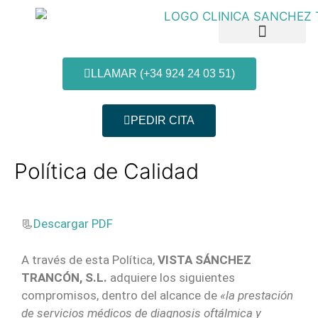
LLAMAR (+34 924 24 03 51)
PEDIR CITA
Patologías y Tratamientos
Nuestras Clínicas
Información al paciente
Política de Calidad
📃
Descargar PDF
A través de esta Política,
VISTA SÁNCHEZ
TRANCÓN, S.L.
adquiere los siguientes
compromisos, dentro del alcance de
«la prestación
de servicios médicos de diagnosis oftálmica y