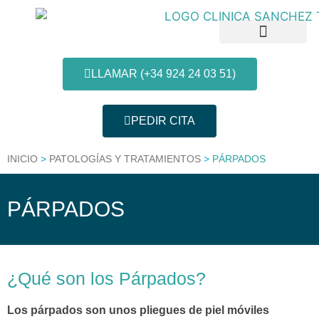
LLAMAR (+34 924 24 03 51)
PEDIR CITA
Patologías y Tratamientos
Nuestras Clínicas
Información al paciente
INICIO
>
PATOLOGÍAS Y TRATAMIENTOS
>
PÁRPADOS
PÁRPADOS
¿Qué son los Párpados?
Los párpados son unos pliegues de piel móviles