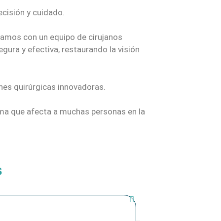
cisión y cuidado.
ntamos con un equipo de cirujanos
ura y efectiva, restaurando la visión
nes quirúrgicas innovadoras.
ema que afecta a muchas personas en la
s
Ángela Marqueño
★
★
★
★
★