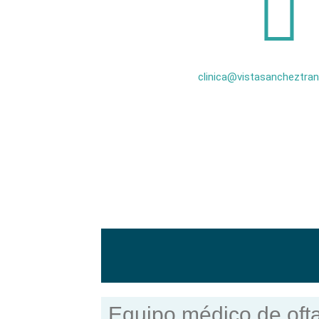
clinica@vistasancheztra
Equipo médico de oft