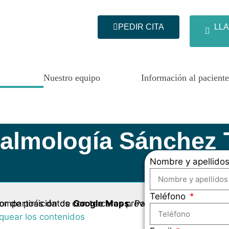
PEDIR CITA
LLA
Nuestro equipo
Información al paciente
ftalmología Sánchez
Nombre y apellido
Teléfono
or de posición de
. Ten en cuenta que al hacerlo compartirás datos con terceros proveedores.
Google Maps
oquear los contenidos