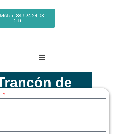
MAR (+34 924 24 03
51)
 Trancón de
s