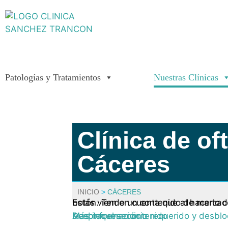
Patologías y Tratamientos
Nuestras Clínicas
Clínica de o
Cáceres
INICIO
>
CÁCERES
Estás viendo un contenido de marcad
. Para acceder al contenido real, haz clic en el siguiente botón
Más información
Desbloquear contenido
Aceptar el servicio requerido y desbl