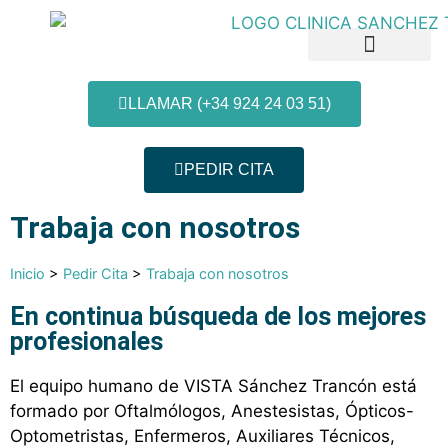
LLAMAR (+34 924 24 03 51)
PEDIR CITA
Patologías y Tratamientos
Nuestras Clínicas
Información al paciente
Trabaja con nosotros
Inicio
>
Pedir Cita
>
Trabaja con nosotros
En continua búsqueda de los mejores
profesionales
El equipo humano de VISTA Sánchez Trancón está
formado por Oftalmólogos, Anestesistas, Ópticos-
Optometristas, Enfermeros, Auxiliares Técnicos,