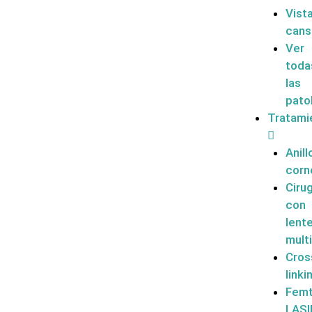
Vist
cans
Ver
toda
las
pato
Tratami
Anill
corn
Cirug
con
lent
mult
Cros
linki
Femt
LASI