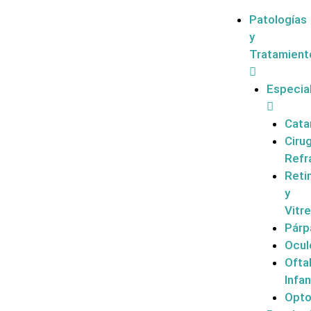
Patologías
y
Tratamient
Especia
Cata
Cirug
Refr
Reti
y
Vitr
Párp
Ocul
Ofta
Infan
Opto