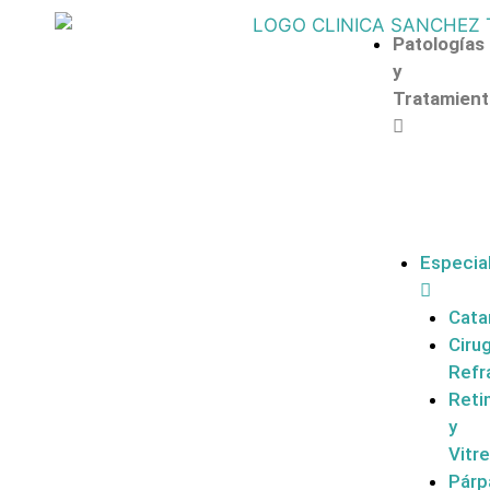
Patologías
y
Tratamient
Especia
Cata
Cirug
Refr
Reti
y
Vitr
Párp