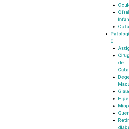
Ocul
Ofta
Infan
Opto
Patolog
Asti
Cirug
de
Cata
Dege
Macu
Gla
Hipe
Miop
Quer
Reti
diab