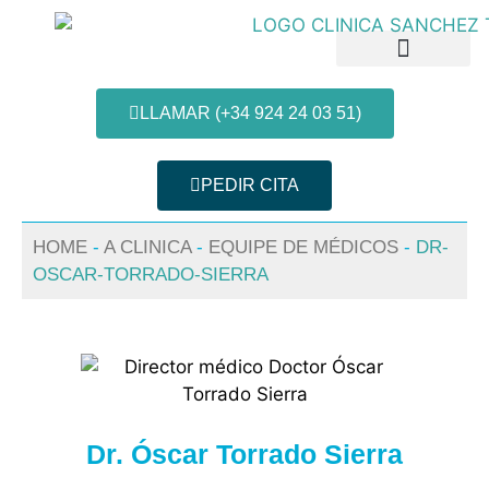
LLAMAR (+34 924 24 03 51)
PEDIR CITA
Patologias e Tratamentos
Informação do paciente
HOME
-
A CLINICA
-
EQUIPE DE MÉDICOS
-
DR-
OSCAR-TORRADO-SIERRA
Dr. Óscar Torrado Sierra