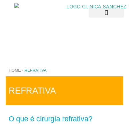
LLAMAR (+34 924 24 03 51)
PEDIR CITA
Patologias e Tratamentos
Informação do paciente
HOME
-
REFRATIVA
REFRATIVA
O que é cirurgia refrativa?