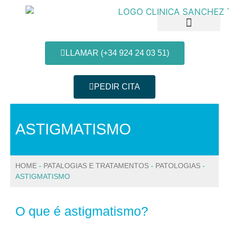
LLAMAR (+34 924 24 03 51)
PEDIR CITA
Patologias e Tratamentos
Informação do paciente
ASTIGMATISMO
HOME
-
PATALOGIAS E TRATAMENTOS
-
PATOLOGIAS
-
ASTIGMATISMO
O que é astigmatismo?