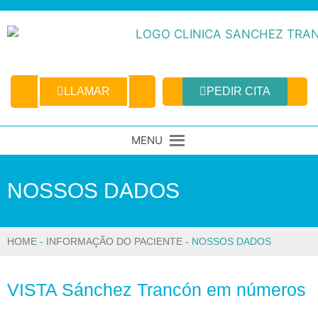
LLAMAR
PEDIR CITA
MENU
NOSSOS DADOS
HOME
-
INFORMAÇÃO DO PACIENTE
-
NOSSOS DADOS
VISTA Sánchez Trancón em números