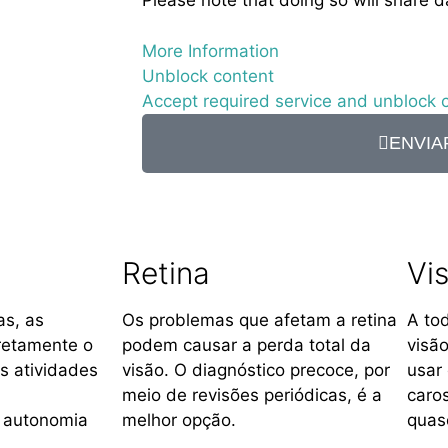
Please note that doing so will share d
More Information
Unblock content
Accept required service and unblock 
ENVIA
Retina
Vi
s, as
Os problemas que afetam a retina
A to
retamente o
podem causar a perda total da
visã
s atividades
visão. O diagnóstico precoce, por
usar
meio de revisões periódicas, é a
caro
a autonomia
melhor opção.
quas