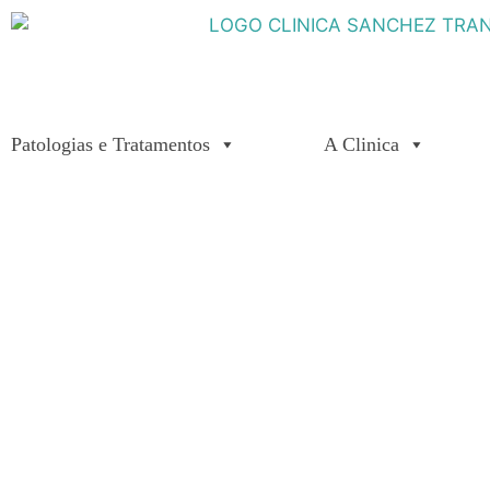
Patologias e Tratamentos
A Clinica
Somos a sua
clínica d
Oftalmologia
na
Extremadura.