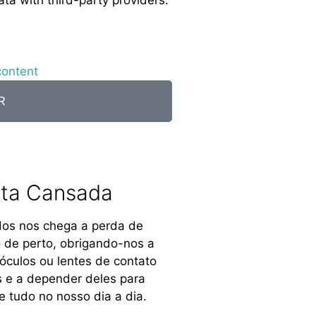
ata with third-party providers.
content
R
sta Cansada​
dos nos chega a perda de
o de perto, obrigando-nos a
 óculos ou lentes de contato
s e a depender deles para
e tudo no nosso dia a dia.