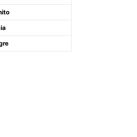
ito
ia
gre