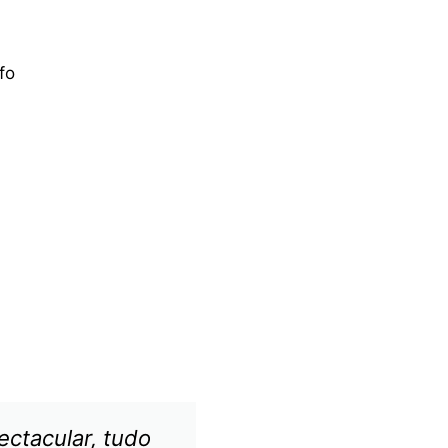
fo
ectacular, tudo
Equipas fantástica