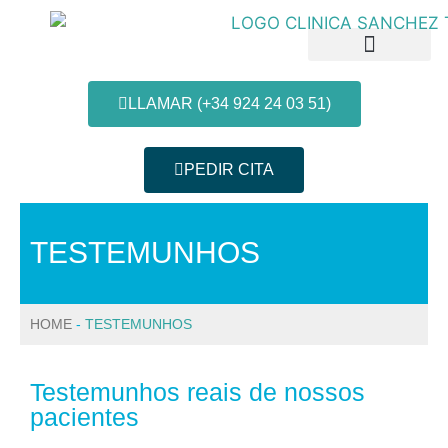
LLAMAR (+34 924 24 03 51)
PEDIR CITA
Patologias e Tratamentos
Informação do paciente
TESTEMUNHOS
HOME
-
TESTEMUNHOS
Testemunhos reais de nossos
pacientes