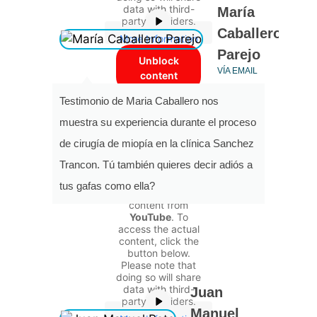
data with third-
María
party providers.
Caballero
More Information
Parejo
Unblock
VÍA EMAIL
content
Testimonio de Maria Caballero nos
Accept
muestra su experiencia durante el proceso
required
service and
de cirugía de miopía en la clínica Sanchez
unblock
Trancon. Tú también quieres decir adiós a
content
You are currently
viewing a
tus gafas como ella?
placeholder
content from
YouTube
. To
access the actual
content, click the
button below.
Please note that
doing so will share
data with third-
Juan
party providers.
Manuel