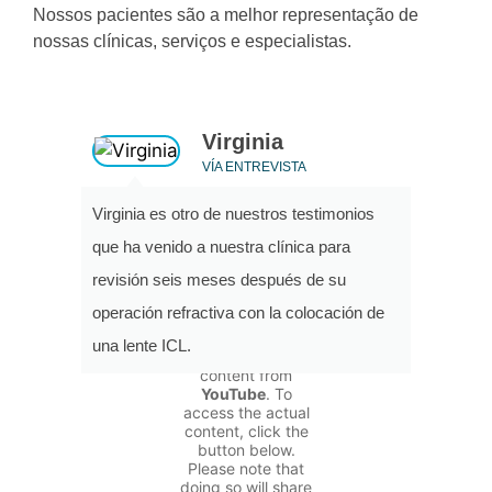
Nossos pacientes são a melhor representação de
nossas clínicas, serviços e especialistas.
Virginia
VÍA ENTREVISTA
Virginia es otro de nuestros testimonios
que ha venido a nuestra clínica para
revisión seis meses después de su
operación refractiva con la colocación de
You are currently
viewing a
una lente ICL.
placeholder
content from
YouTube
. To
access the actual
content, click the
button below.
Please note that
doing so will share