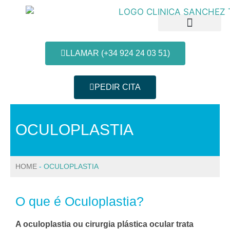
LLAMAR (+34 924 24 03 51)
PEDIR CITA
Patologias e Tratamentos
Informação do paciente
OCULOPLASTIA
HOME
-
OCULOPLASTIA
O que é Oculoplastia?
A oculoplastia ou cirurgia plástica ocular trata