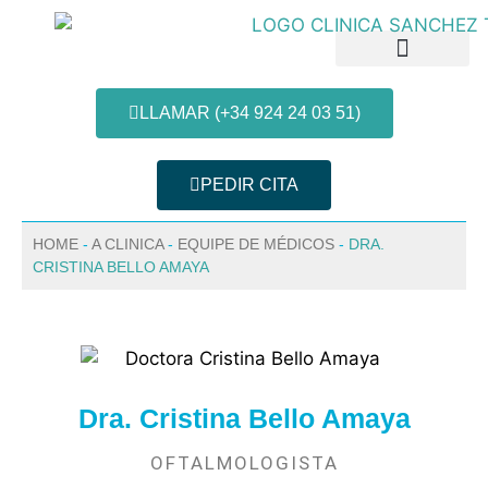
LLAMAR (+34 924 24 03 51)
PEDIR CITA
Patologias e Tratamentos
Informação do paciente
HOME
-
A CLINICA
-
EQUIPE DE MÉDICOS
-
DRA.
CRISTINA BELLO AMAYA
Dra. Cristina Bello Amaya
OFTALMOLOGISTA