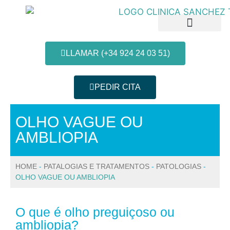
LLAMAR (+34 924 24 03 51)
PEDIR CITA
Patologias e Tratamentos
Informação do paciente
OLHO VAGUE OU
AMBLIOPIA
HOME
-
PATALOGIAS E TRATAMENTOS
-
PATOLOGIAS
-
OLHO VAGUE OU AMBLIOPIA
O que é olho preguiçoso ou
ambliopia?