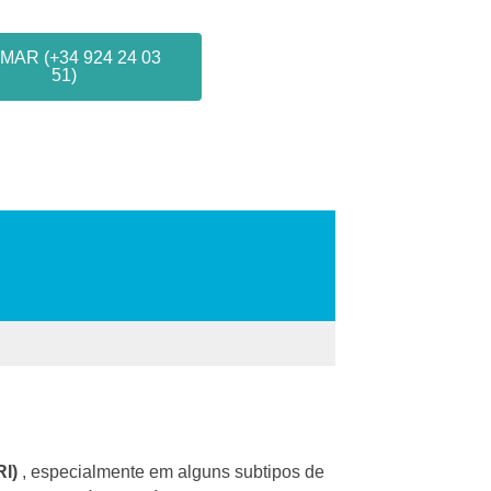
MAR (+34 924 24 03
51)
RI)
, especialmente em alguns subtipos de