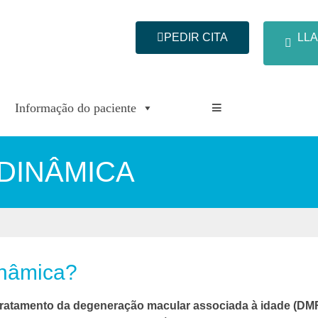
PEDIR CITA
LLA
Informação do paciente
DINÂMICA
inâmica?
 tratamento da degeneração macular associada à idade (DM