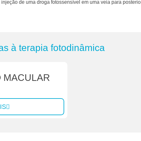
 injeção de uma droga fotossensível em uma veia para posteriorm
as à terapia fotodinâmica
 MACULAR
IS