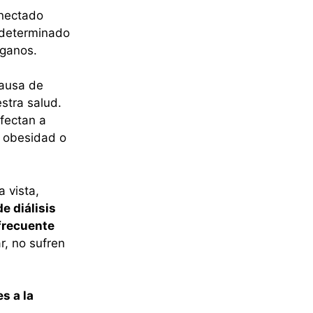
onectado
o determinado
rganos.
causa de
stra salud.
fectan a
a obesidad o
a vista,
e diálisis
frecuente
r, no sufren
s a la