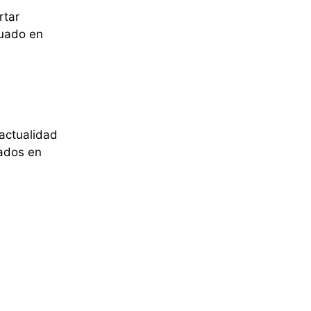
rtar
cuado en
 actualidad
zados en