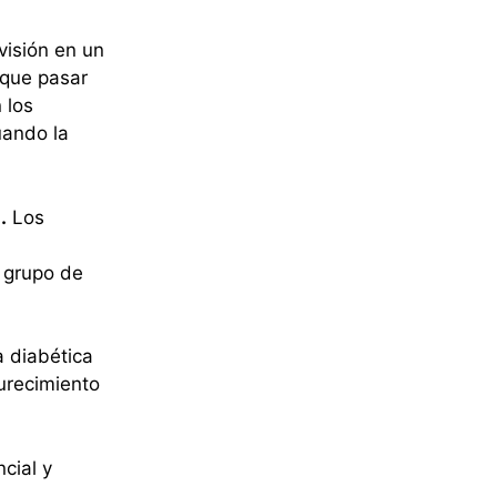
visión en un
 que pasar
 los
uando la
.
Los
 grupo de
a diabética
urecimiento
cial y