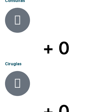
Consultas
+ 
0
Cirugías
+ 
0