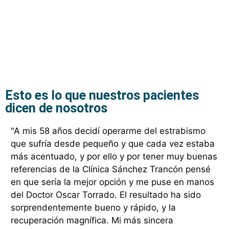
Esto es lo que nuestros pacientes
dicen de nosotros
"A mis 58 años decidí operarme del estrabismo
"H
que sufría desde pequeño y que cada vez estaba
mu
más acentuado, y por ello y por tener muy buenas
ex
referencias de la Clínica Sánchez Trancón pensé
an
en que sería la mejor opción y me puse en manos
pr
del Doctor Oscar Torrado. El resultado ha sido
mo
sorprendentemente bueno y rápido, y la
de
recuperación magnífica. Mi más sincera
co