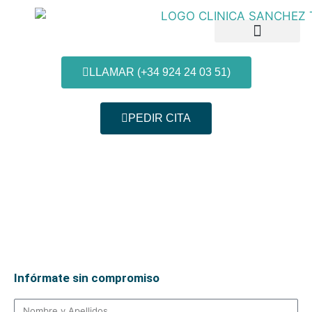
LLAMAR (+34 924 24 03 51)
PEDIR CITA
Patologías y Tratamientos
Nuestras Clínicas
Información al paciente
Somos tu
clínica de
Oftalmología
en
Extremadura
Infórmate sin compromiso