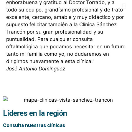
enhorabuena y gratitud al Doctor Torrado, y a
Mu
todo su equipo, grandísimo profesional y de trato
ce
excelente, cercano, amable y muy didáctico y por
y 
supuesto felicitar también a la Clínica Sánchez
an
Trancón por su gran profesionalidad y su
re
puntualidad. Para cualquier consulta
aq
oftalmológica que podamos necesitar en un futuro
de
tanto mi familia como yo, no dudaremos en
Ma
dirigirnos nuevamente a esta clínica."
José Antonio Domínguez
Líderes en la región
Consulta nuestras clínicas