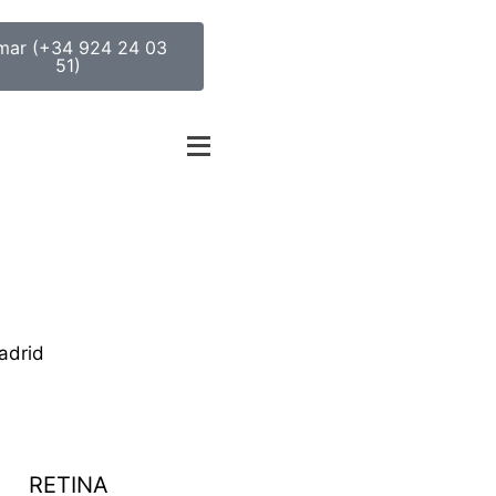
mar (+34 924 24 03
51)
adrid
RETINA