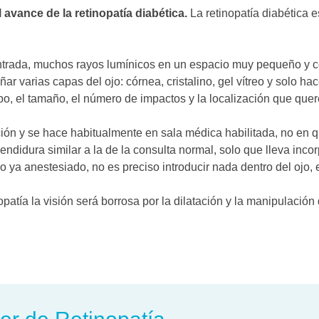
 avance de la retinopatía diabética.
La retinopatía diabética 
entrada, muchos rayos lumínicos en un espacio muy pequeño y 
r varias capas del ojo: córnea, cristalino, gel vítreo y solo ha
mpo, el tamaño, el número de impactos y la localización que que
ción y se hace habitualmente en sala médica habilitada, no en 
didura similar a la de la consulta normal, solo que lleva incor
 ya anestesiado, no es preciso introducir nada dentro del ojo, e
opatía la visión será borrosa por la dilatación y la manipulació