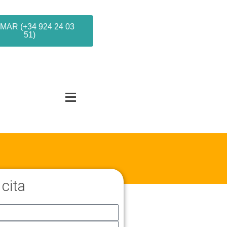
MAR (+34 924 24 03
51)
 cita