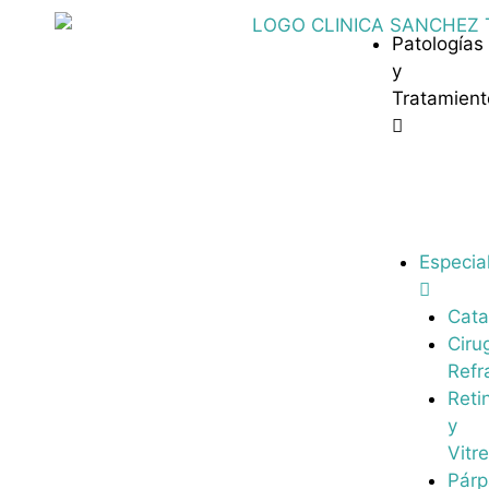
Patologías
y
Tratamient
Especia
Cata
Ciru
Refr
Reti
y
Vitr
Pár