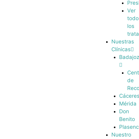
Pres
Ver
todo
los
trat
Nuestras
Clínicas
Badajo
Cent
de
Reco
Cácere
Mérida
Don
Benito
Plasenc
Nuestro