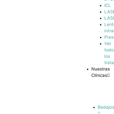
ICL
LAS
LAS
Lent
intr
Pres
Ver
todo
los
trat
Nuestras
Clínicas
Badajo