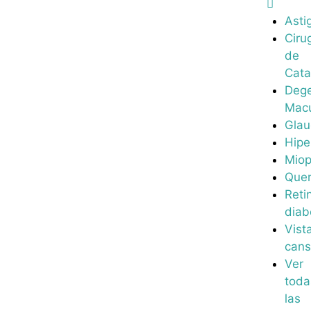
Asti
Ciru
de
Cata
Dege
Macu
Gla
Hipe
Miop
Quer
Reti
diab
Vist
can
Ver
toda
las