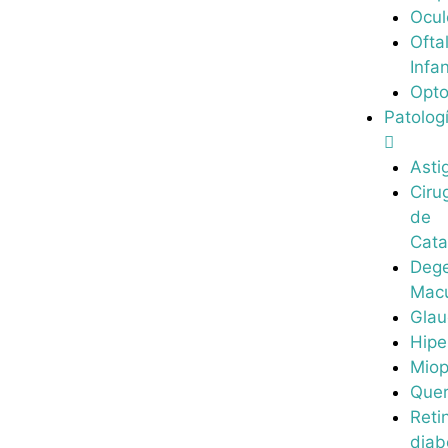
Ocul
Ofta
Infan
Opto
Patolog
Asti
Ciru
de
Cata
Dege
Macu
Gla
Hipe
Miop
Quer
Reti
diab