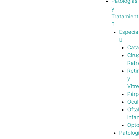
Patologías
y
Tratamient
Especia
Cata
Ciru
Refr
Reti
y
Vitr
Pár
Ocul
Ofta
Infan
Opto
Patolog