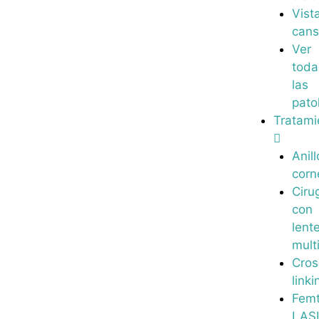
Vist
can
Ver
toda
las
pato
Tratami
Anill
corn
Ciru
con
lent
mult
Cros
linki
Fem
LAS