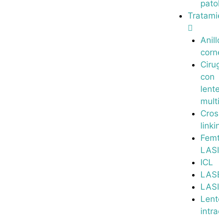
pato
Tratami
Anill
corn
Ciru
con
lent
mult
Cros
linki
Fem
LAS
ICL
LAS
LAS
Lent
intr