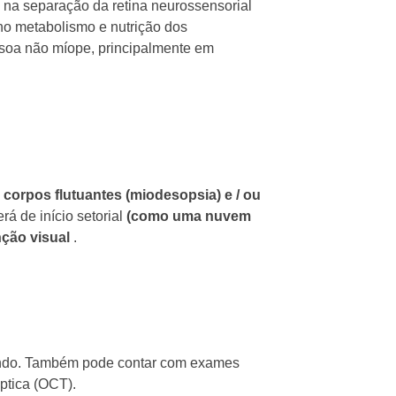
 na separação da retina neurossensorial
no metabolismo e nutrição dos
ssoa não míope, principalmente em
 corpos flutuantes (miodesopsia) e / ou
rá de início setorial
(como uma nuvem
nção visual
.
ndo.
Também pode contar com exames
ptica (OCT).