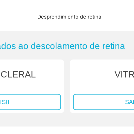
ados ao descolamento de retina
SCLERAL
VIT
IS
SA