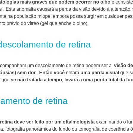
atologias mais graves que podem ocorrer no olho
e consiste
e”.
Esta anomalia causará a perda da visão devido à alteração 
ente na população míope, embora possa surgir em qualquer pe
o prévio do vítreo (gel que enche o olho).
descolamento de retina
e acompanham um descolamento de retina podem ser a
visão de
ópsias) sem dor
.
Então você
notará
uma perda visual
que se
 que
se não tratada a tempo, levará a uma perda total da fu
lamento de retina
tina deve ser feito por um oftalmologista
examinando o fu
a, fotografia panorâmica do fundo ou tomografia de coerência ó