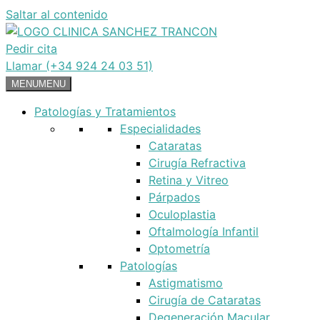
Saltar al contenido
Pedir cita
Llamar (+34 924 24 03 51)
MENU
MENU
Patologías y Tratamientos
Especialidades
Cataratas
Cirugía Refractiva
Retina y Vitreo
Párpados
Oculoplastia
Oftalmología Infantil
Optometría
Patologías
Astigmatismo
Cirugía de Cataratas
Degeneración Macular