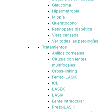
Glaucoma
Hipermetropía
Miopía
Queratocono
Retinopatía diabética
Vista cansada
Ver todas las patologías
Tratamientos
Anillos corneales
Cirugía con lentes
multifocales
Cross-linking
Femto-LASIK
ICL
LASEK
LASIK
Lente intraocular
PresbiLASIK