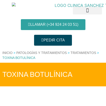
LLAMAR (+34 924 24 03 51)
PEDIR CITA
Patologías y Tratamientos
Nuestras Clínicas
Información al paciente
INICIO
>
PATOLOGÍAS Y TRATAMIENTOS
>
TRATAMIENTOS
>
TOXINA BOTULÍNICA
TOXINA BOTULÍNICA