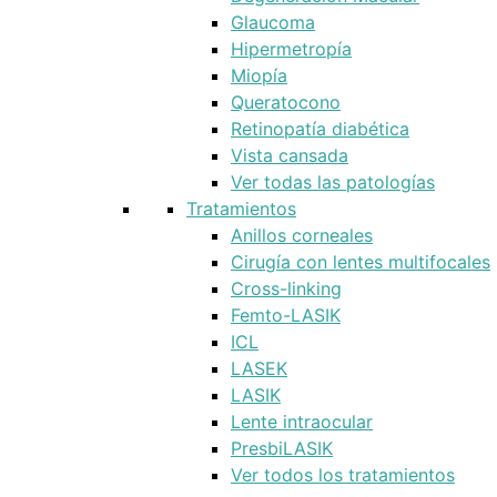
Glaucoma
Hipermetropía
Miopía
Queratocono
Retinopatía diabética
Vista cansada
Ver todas las patologías
Tratamientos
Anillos corneales
Cirugía con lentes multifocales
Cross-linking
Femto-LASIK
ICL
LASEK
LASIK
Lente intraocular
PresbiLASIK
Ver todos los tratamientos