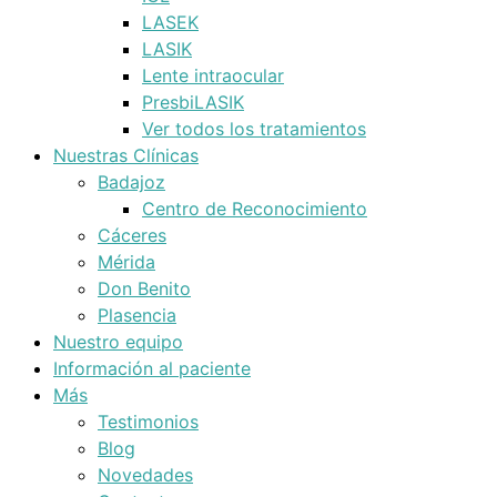
LASEK
LASIK
Lente intraocular
PresbiLASIK
Ver todos los tratamientos
Nuestras Clínicas
Badajoz
Centro de Reconocimiento
Cáceres
Mérida
Don Benito
Plasencia
Nuestro equipo
Información al paciente
Más
Testimonios
Blog
Novedades