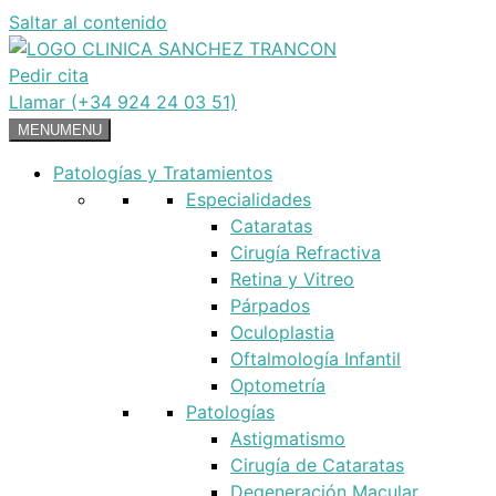
Saltar al contenido
Pedir cita
Llamar (+34 924 24 03 51)
MENU
MENU
Patologías y Tratamientos
Especialidades
Cataratas
Cirugía Refractiva
Retina y Vitreo
Párpados
Oculoplastia
Oftalmología Infantil
Optometría
Patologías
Astigmatismo
Cirugía de Cataratas
Degeneración Macular