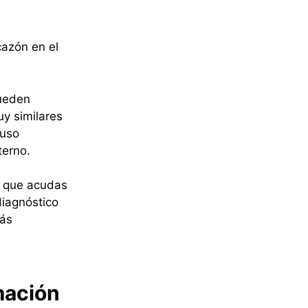
cazón en el
pueden
y similares
luso
terno.
e que acudas
diagnóstico
más
amación