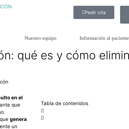
Pedir cita
Nuestro equipo
Información al paciente
ón: qué es y cómo elimin
ncón
ulto en el
Tabla de contenidos
tante que
no.
n que
genera
ente un