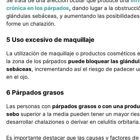
Se trata de una afección ocular que produce una
inf
crónica en los párpados
,
dando lugar a la obstrucci
glándulas sebáceas, y aumentando las posibilidades
forme un chalazión.
5 Uso excesivo de maquillaje
La utilización de maquillaje o productos cosméticos 
la zona de los párpados
puede bloquear las glándu
sebáceas
, incrementando así el riesgo de padecer u
en el ojo.
6 Párpados grasos
Las personas con
párpados grasos o con una produ
sebo
superior a la media pueden tener un mayor rie
desarrollar chalaziones o derivar en celulitis orbitaria
Es importante destacar que las causas y factores de