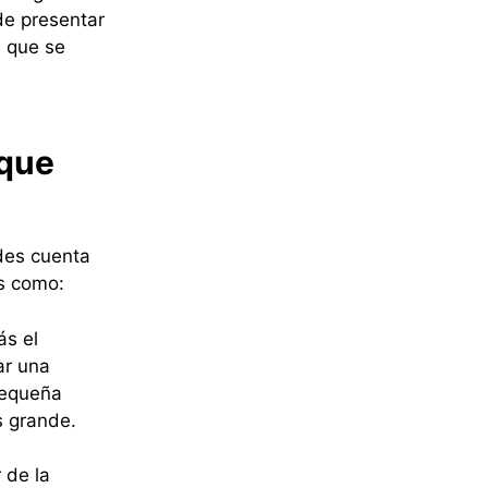
de presentar
a que se
 que
 des cuenta
s como:
ás el
ar una
pequeña
s grande.
 de la