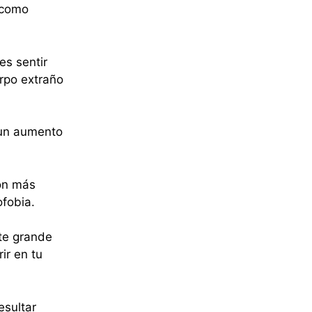
 como
s sentir
rpo extraño
 un aumento
on más
ofobia.
nte grande
ir en tu
sultar