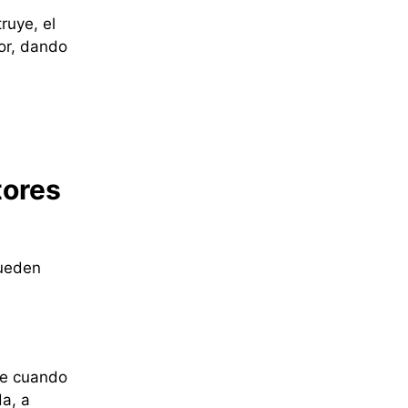
ruye, el
ior, dando
tores
pueden
ge cuando
a, a