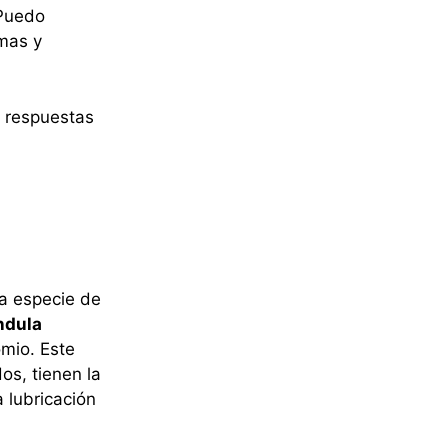
¿Puedo
omas y
s respuestas
na especie de
ndula
mio. Este
os, tienen la
a lubricación