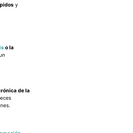
ípidos
y
is
o la
 un
rónica de la
deces
ones.