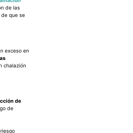
lamación
ón de las
 de que se
en exceso en
las
n chalazión
cción de
sgo de
.
 riesgo