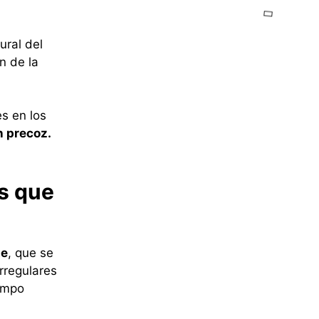
ural del
n de la
es en los
n precoz.
s que
te
, que se
rregulares
ampo