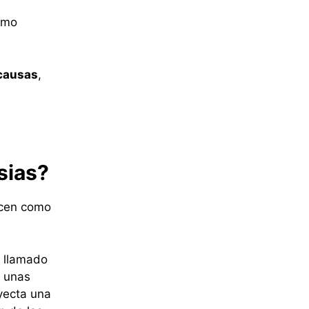
omo
 causas
,
sias?
ecen como
l llamado
n unas
oyecta una