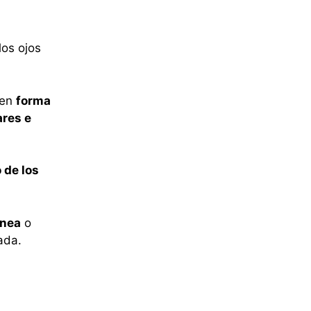
los ojos
 en
forma
ares e
 de los
énea
o
ada.