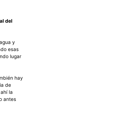
l del
 agua y
ndo esas
ndo lugar
ambién hay
ia de
 ahí la
o antes