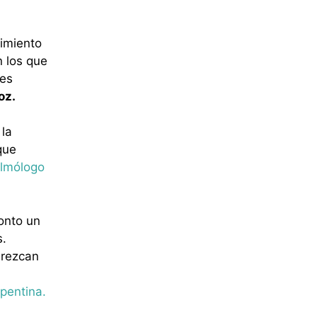
imiento
n los que
des
oz.
la
que
almólogo
onto un
s.
arezcan
epentina.