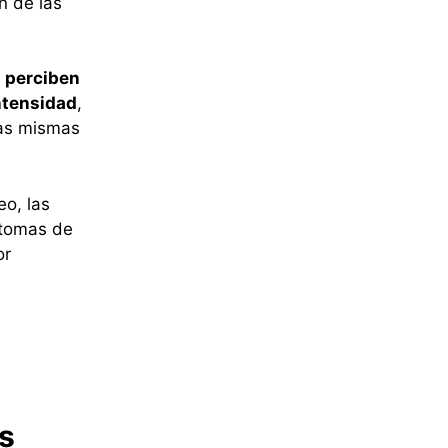
n de las
s perciben
ntensidad
,
las mismas
o, las
ntomas de
or
s