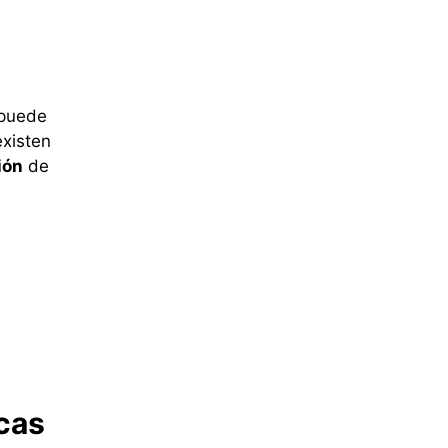
 puede
existen
ión
de
cas