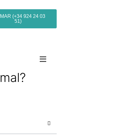
MAR (+34 924 24 03
51)
rmal?