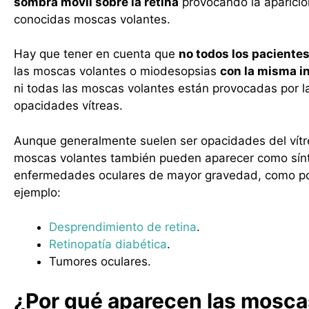
sombra móvil sobre la retina
provocando la aparició
conocidas moscas volantes.
Hay que tener en cuenta que
no todos los paciente
las moscas volantes o miodesopsias
con la misma i
ni todas las moscas volantes están provocadas por 
opacidades vítreas.
Aunque generalmente suelen ser opacidades del vítre
moscas volantes también pueden aparecer como sí
enfermedades oculares de mayor gravedad, como p
ejemplo:
Desprendimiento de retina
.
Retinopatía diabética
.
Tumores oculares.
¿Por qué aparecen las mosca