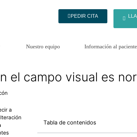
PEDIR CITA
LLA
Nuestro equipo
Información al paciente
n el campo visual es no
cón
cir a
lteración
Tabla de contenidos
a
ntes