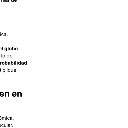
trías de
ica.
el globo
sto de
robabilidad
iplique
yen en
ómica,
cular.