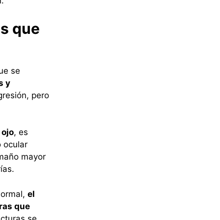
.
as que
ue se
s y
gresión, pero
 ojo
, es
o ocular
amaño mayor
ías.
normal,
el
uras que
ucturas se