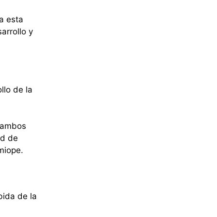
a esta
arrollo y
llo de la
i ambos
ad de
miope.
bida de la