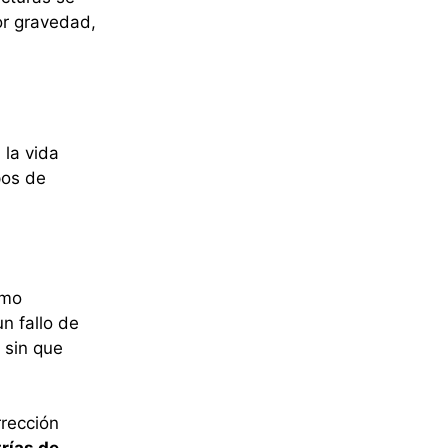
or gravedad,
 la vida
pos de
omo
n fallo de
 sin que
rrección