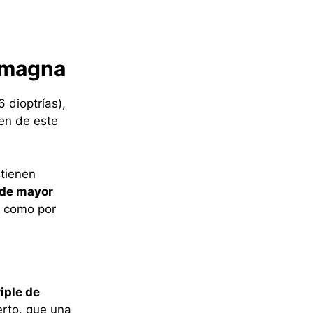
 magna
 dioptrías),
en de este
tienen
 de mayor
, como por
riple de
rto, que una