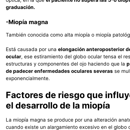
óptica, en la que
el paciente no supera las 5-6 diop
graduación.
-Miopía magna
También conocida como alta miopía o miopía patológ
Está causada por una
elongación anteroposterior d
ocular
, ese estiramiento del globo ocular tensa el re
estructuras y componentes del ojo haciendo que la
p
de padecer enfermedades oculares severas
se mult
exponencialmente.
Factores de riesgo que influ
el desarrollo de la miopía
La miopía magna se produce por una alteración anat
cuando existe un alargamiento excesivo en el globo o