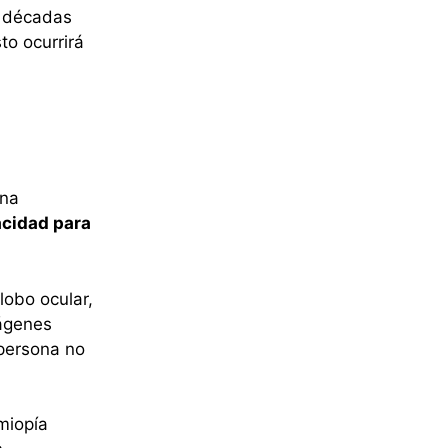
s décadas
to ocurrirá
una
cidad para
lobo ocular,
mágenes
 persona no
miopía