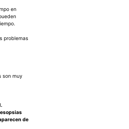
iempo en
 pueden
tiempo.
os problemas
s son muy
.
desopsias
 aparecen de