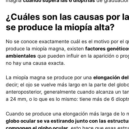
magna
cuando supera las 6 dioptrías
de graduación
¿Cuáles son las causas por l
se produce la miopía alta?
No se conoce exactamente cuál es el motivo por el q
produce la miopía magna, existen
factores genético
ambientales
que pueden influir en la aparición o pro
no hay una causa exacta.
La miopía magna se produce por una
elongación del
decir; el ojo se vuelve más largo en la parte del glob
anteroposterior, generalmente cuando alcanza un t
a 24 mm, o lo que es lo mismo: tiene más de 6 dioptr
Cuando se produce una elongación más larga de lo 
globo ocular se va estirando junto con las estruct
componen el globo ocular
, esto hace que esas estr