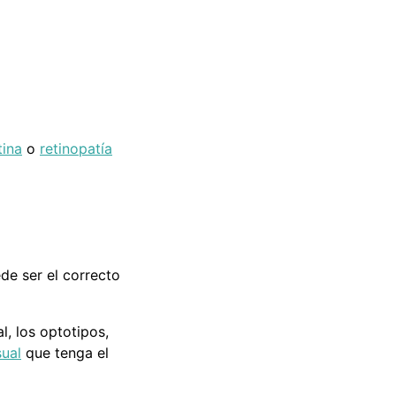
tina
o
retinopatía
de ser el correcto
, los optotipos,
sual
que tenga el