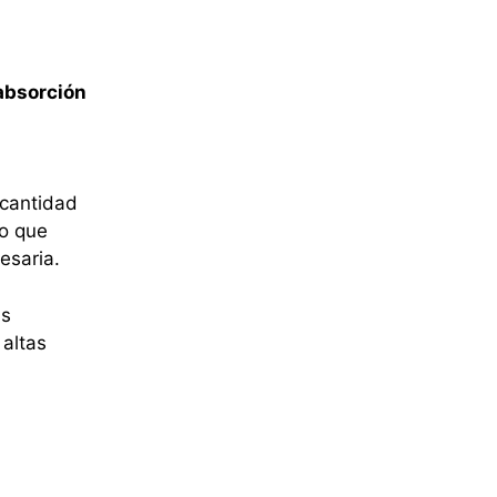
 absorción
 cantidad
lo que
cesaria.
as
altas