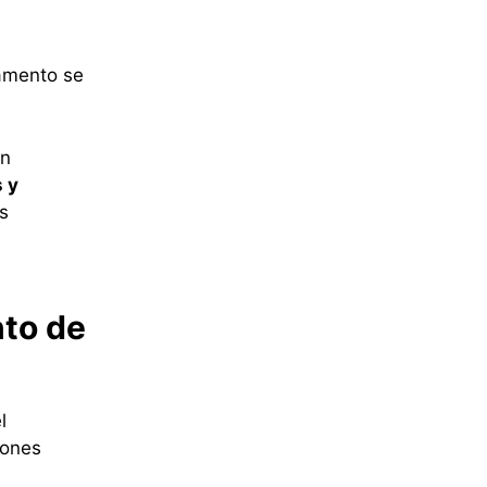
amento se
on
 y
s
nto de
l
iones