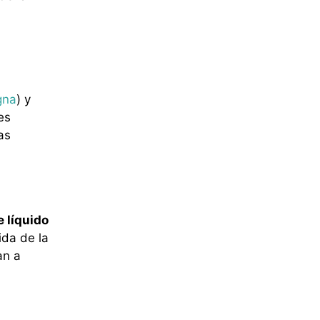
s
gna
) y
es
as
 líquido
ida de la
an a