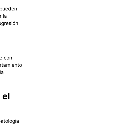
pueden
r la
ogresión
e con
ratamiento
la
 el
patología