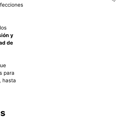
afecciones
los
sión y
ad de
que
s para
, hasta
as