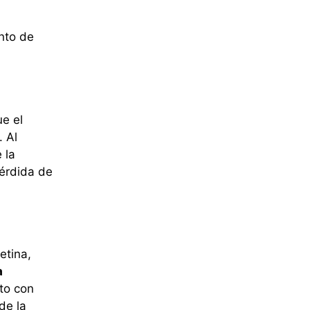
ento de
ue el
. Al
 la
pérdida de
etina,
a
nto con
de la