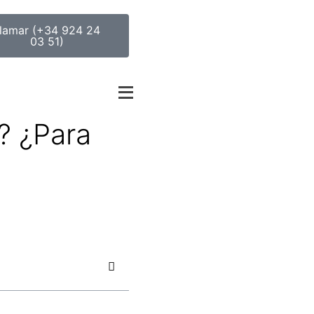
lamar (+34 924 24
03 51)
? ¿Para