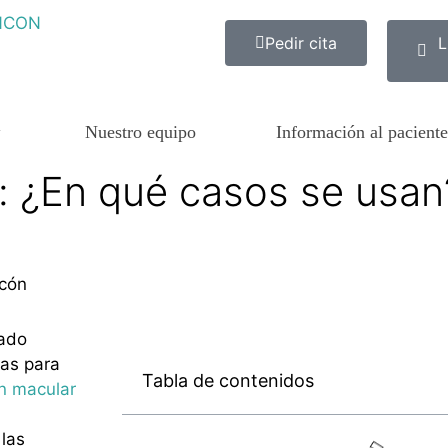
Pedir cita
L
Nuestro equipo
Información al paciente
s: ¿En qué casos se usan
cón
hado
eas para
Tabla de contenidos
n macular
 las