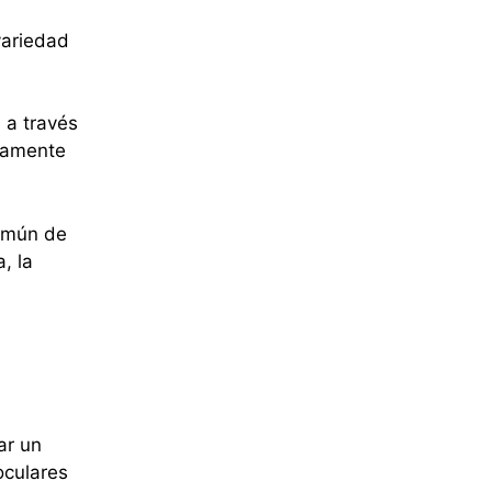
variedad
, a través
ctamente
omún de
, la
ar un
oculares